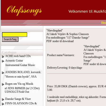
Ho
"Høvdingdød"
Af Jakob Vejslev & Sophus Claussen
Fra melodibogen "117 Danske Sange"
PDF noder til download
"Høvdingdød"
Af Jakob Vejslev 
Catalogue
Claussen
Product name/Varenavn:
ACHE rock band CDs
Fra melodibogen "
Acoustic Guitar
Sange"
PDF noder til down
Instrumental Guitar Music
Delivery/Levering: 0 days/dage
ANDERS ROLAND, korværk:
"Herren er min hyrde", SSA
Bogen om Vin og Musik
Price: 35,00 DKK (Danish crowns), approx. EUR 
af JENS RØMER (m/ 2 CDer)
5.00.
UDSOLGT/Sold Out
1 nodeside med melodilinje, tekst og akkorder. Form
Danske Sange & Viser
højkant (b: 21,0 x h: 29,7 cm).
FINN OLAFSSON CDs &