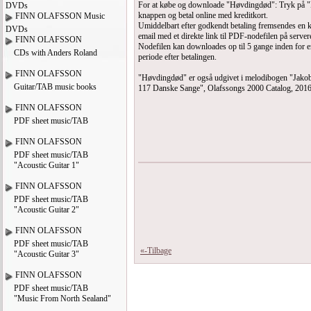
For at købe og downloade "Høvdingdød": Tryk på
DVDs
knappen og betal online med kreditkort.
FINN OLAFSSON Music
Umiddelbart efter godkendt betaling fremsendes en kv
DVDs
email med et direkte link til PDF-nodefilen på server
FINN OLAFSSON
Nodefilen kan downloades op til 5 gange inden for 
CDs with Anders Roland
periode efter betalingen.
FINN OLAFSSON
"Høvdingdød" er også udgivet i melodibogen "Jakob
Guitar/TAB music books
117 Danske Sange", Olafssongs 2000 Catalog, 2016
FINN OLAFSSON
PDF sheet music/TAB
FINN OLAFSSON
PDF sheet music/TAB
"Acoustic Guitar 1"
FINN OLAFSSON
PDF sheet music/TAB
"Acoustic Guitar 2"
FINN OLAFSSON
PDF sheet music/TAB
«-Tilbage
"Acoustic Guitar 3"
FINN OLAFSSON
PDF sheet music/TAB
"Music From North Sealand"