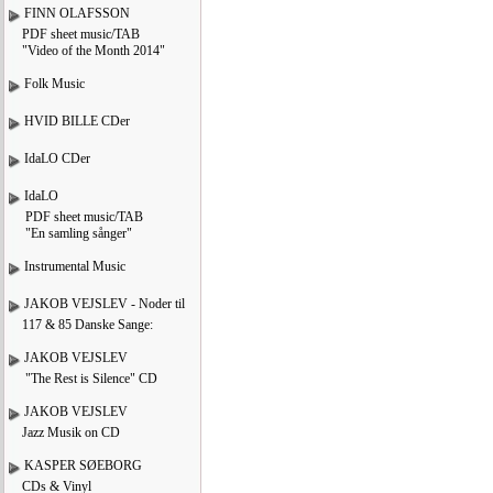
FINN OLAFSSON
PDF sheet music/TAB
"Video of the Month 2014"
Folk Music
HVID BILLE CDer
IdaLO CDer
IdaLO
PDF sheet music/TAB
"En samling sånger"
Instrumental Music
JAKOB VEJSLEV - Noder til
117 & 85 Danske Sange:
JAKOB VEJSLEV
"The Rest is Silence" CD
JAKOB VEJSLEV
Jazz Musik on CD
KASPER SØEBORG
CDs & Vinyl