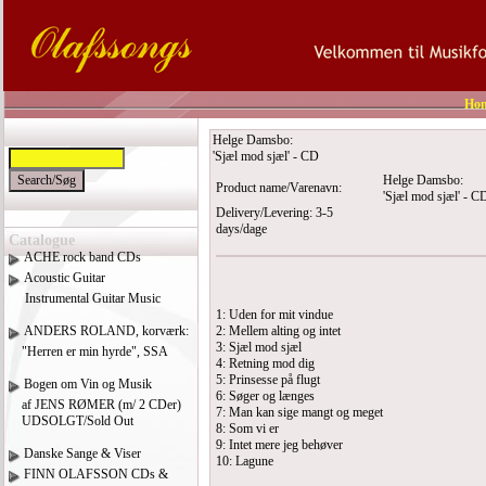
Ho
Helge Damsbo:
'Sjæl mod sjæl' - CD
Helge Damsbo:
Product name/Varenavn:
'Sjæl mod sjæl' - C
Delivery/Levering: 3-5
days/dage
Catalogue
ACHE rock band CDs
Acoustic Guitar
Instrumental Guitar Music
1: Uden for mit vindue
ANDERS ROLAND, korværk:
2: Mellem alting og intet
3: Sjæl mod sjæl
"Herren er min hyrde", SSA
4: Retning mod dig
5: Prinsesse på flugt
Bogen om Vin og Musik
6: Søger og længes
af JENS RØMER (m/ 2 CDer)
7: Man kan sige mangt og meget
UDSOLGT/Sold Out
8: Som vi er
9: Intet mere jeg behøver
Danske Sange & Viser
10: Lagune
FINN OLAFSSON CDs &