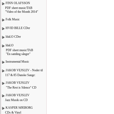
FINN OLAFSSON
PDF sheet music/TAB
"Video of the Month 2014"
Folk Music
HVID BILLE CDer
IdaLO CDer
IdaLO
PDF sheet music/TAB
"En samling sånger"
Instrumental Music
JAKOB VEJSLEV - Noder til
117 & 85 Danske Sange:
JAKOB VEJSLEV
"The Rest is Silence" CD
JAKOB VEJSLEV
Jazz Musik on CD
KASPER SØEBORG
CDs & Vinyl