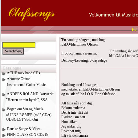
Ho
"En samling sånger", nodebog
IdaLO/Ida Linnea Olsson
"En samling sånger
Product name/Varenavn:
IdaLO/Ida Linnea O
Delivery/Levering: 0 days/dage
Catalogue
ACHE rock band CDs
Acoustic Guitar
Instrumental Guitar Music
Nodebog med 15 sange,
med tekster af IdaLO/Ida Linnea Olsson
ANDERS ROLAND, korværk:
og musik af Ida LO & Finn Olafsson:
"Herren er min hyrde", SSA
Att hitta nån som dig
Bakom tankarna
Bogen om Vin og Musik
Det är inte värt det
af JENS RØMER (m/ 2 CDer)
Fjädrar i sin hatt
UDSOLGT/Sold Out
Hon söker
Jag älskar dig
Danske Sange & Viser
Livet bär mig
FINN OLAFSSON CDs &
Låt världen snurra