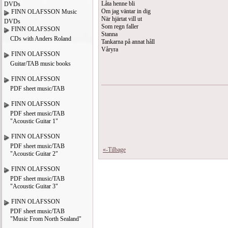
Låta henne bli
DVDs
Om jag väntar in dig
FINN OLAFSSON Music
När hjärtat vill ut
DVDs
Som regn faller
FINN OLAFSSON
Stanna
CDs with Anders Roland
Tankarna på annat håll
Våryra
FINN OLAFSSON
Guitar/TAB music books
FINN OLAFSSON
PDF sheet music/TAB
FINN OLAFSSON
PDF sheet music/TAB
"Acoustic Guitar 1"
FINN OLAFSSON
PDF sheet music/TAB
«-Tilbage
"Acoustic Guitar 2"
FINN OLAFSSON
PDF sheet music/TAB
"Acoustic Guitar 3"
FINN OLAFSSON
PDF sheet music/TAB
"Music From North Sealand"