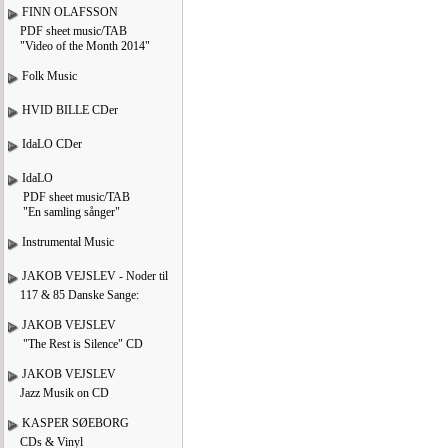
FINN OLAFSSON
PDF sheet music/TAB
"Video of the Month 2014"
Folk Music
HVID BILLE CDer
IdaLO CDer
IdaLO
PDF sheet music/TAB
"En samling sånger"
Instrumental Music
JAKOB VEJSLEV - Noder til
117 & 85 Danske Sange:
JAKOB VEJSLEV
"The Rest is Silence" CD
JAKOB VEJSLEV
Jazz Musik on CD
KASPER SØEBORG
CDs & Vinyl