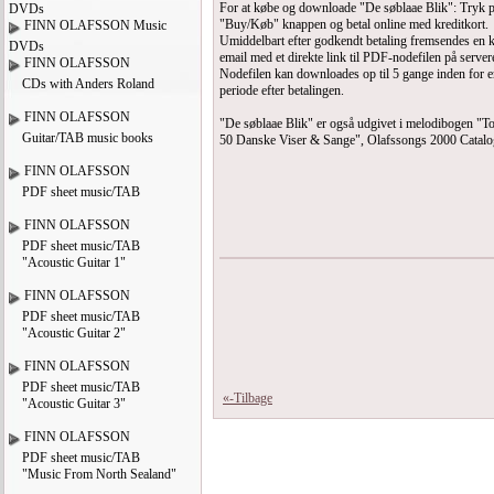
For at købe og downloade "De søblaae Blik": Tryk 
DVDs
"Buy/Køb" knappen og betal online med kreditkort.
FINN OLAFSSON Music
Umiddelbart efter godkendt betaling fremsendes en kv
DVDs
email med et direkte link til PDF-nodefilen på server
FINN OLAFSSON
Nodefilen kan downloades op til 5 gange inden for 
CDs with Anders Roland
periode efter betalingen.
FINN OLAFSSON
"De søblaae Blik" er også udgivet i melodibogen "T
Guitar/TAB music books
50 Danske Viser & Sange", Olafssongs 2000 Catalo
FINN OLAFSSON
PDF sheet music/TAB
FINN OLAFSSON
PDF sheet music/TAB
"Acoustic Guitar 1"
FINN OLAFSSON
PDF sheet music/TAB
"Acoustic Guitar 2"
FINN OLAFSSON
PDF sheet music/TAB
«-Tilbage
"Acoustic Guitar 3"
FINN OLAFSSON
PDF sheet music/TAB
"Music From North Sealand"