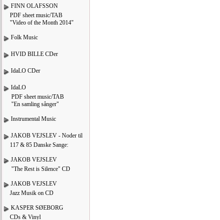
FINN OLAFSSON
PDF sheet music/TAB
"Video of the Month 2014"
Folk Music
HVID BILLE CDer
IdaLO CDer
IdaLO
PDF sheet music/TAB
"En samling sånger"
Instrumental Music
JAKOB VEJSLEV - Noder til
117 & 85 Danske Sange:
JAKOB VEJSLEV
"The Rest is Silence" CD
JAKOB VEJSLEV
Jazz Musik on CD
KASPER SØEBORG
CDs & Vinyl