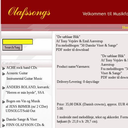
Ho
"De søblaae Blik"
Af Tony Vejslev & Emil Aarestrup
Fra melodibogen "50 Danske Viser & Sange"
PDF noder til download
"De søblaae Blik"
Af Tony Vejslev & 
Catalogue
Aarestrup
Product name/Varenavn:
ACHE rock band CDs
Fra melodibogen "
Acoustic Guitar
Viser & Sange"
PDF noder til down
Instrumental Guitar Music
Delivery/Levering: 0 days/dage
ANDERS ROLAND, korværk:
"Herren er min hyrde", SSA
Bogen om Vin og Musik
Price: 35,00 DKK (Danish crowns), approx. EUR 
af JENS RØMER (m/ 2 CDer)
5.00.
UDSOLGT/Sold Out
1 nodeside med melodilinje, tekst og akkorder. Form
Danske Sange & Viser
højkant (b: 21,0 x h: 29,7 cm).
FINN OLAFSSON CDs &