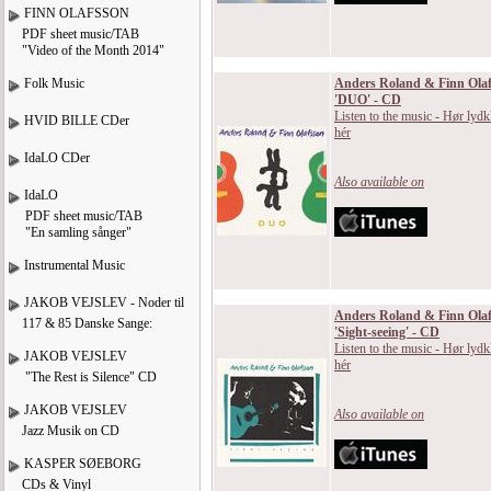
FINN OLAFSSON
PDF sheet music/TAB
"Video of the Month 2014"
Folk Music
Anders Roland & Finn Olaf
'DUO' - CD
Listen to the music - Hør lydk
HVID BILLE CDer
hér
IdaLO CDer
Also available on
IdaLO
PDF sheet music/TAB
"En samling sånger"
Instrumental Music
JAKOB VEJSLEV - Noder til
Anders Roland & Finn Olaf
117 & 85 Danske Sange:
'Sight-seeing' - CD
Listen to the music - Hør lydk
JAKOB VEJSLEV
hér
"The Rest is Silence" CD
JAKOB VEJSLEV
Also available on
Jazz Musik on CD
KASPER SØEBORG
CDs & Vinyl