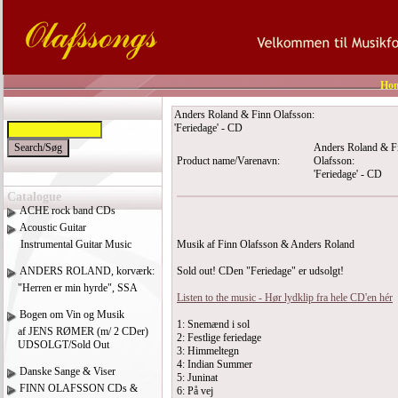
Ho
Anders Roland & Finn Olafsson:
'Feriedage' - CD
Anders Roland & F
Product name/Varenavn:
Olafsson:
'Feriedage' - CD
Catalogue
ACHE rock band CDs
Acoustic Guitar
Instrumental Guitar Music
Musik af Finn Olafsson & Anders Roland
ANDERS ROLAND, korværk:
Sold out! CDen "Feriedage" er udsolgt!
"Herren er min hyrde", SSA
Listen to the music - Hør lydklip fra hele CD'en hér
Bogen om Vin og Musik
1: Snemænd i sol
af JENS RØMER (m/ 2 CDer)
2: Festlige feriedage
UDSOLGT/Sold Out
3: Himmeltegn
4: Indian Summer
Danske Sange & Viser
5: Juninat
FINN OLAFSSON CDs &
6: På vej