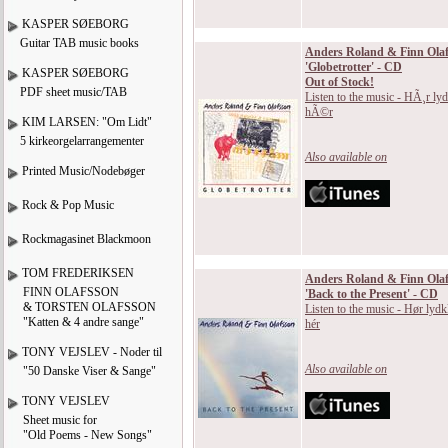
KASPER SØEBORG
Guitar TAB music books
Anders Roland & Finn Olaf
'Globetrotter' - CD
KASPER SØEBORG
Out of Stock!
PDF sheet music/TAB
Listen to the music - HÃ¸r lyd
hÃ©r
KIM LARSEN: "Om Lidt"
5 kirkeorgelarrangementer
Also available on
Printed Music/Nodebøger
Rock & Pop Music
Rockmagasinet Blackmoon
TOM FREDERIKSEN
Anders Roland & Finn Olaf
FINN OLAFSSON
'Back to the Present' - CD
& TORSTEN OLAFSSON
Listen to the music - Hør lydk
"Katten & 4 andre sange"
hér
TONY VEJSLEV - Noder til
Also available on
"50 Danske Viser & Sange"
TONY VEJSLEV
Sheet music for
"Old Poems - New Songs"