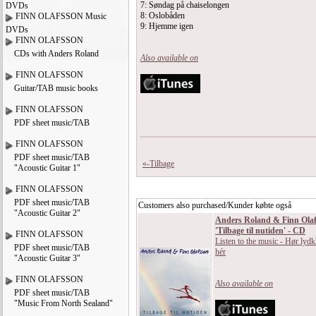
7: Søndag på chaiselongen
DVDs
8: Oslobåden
FINN OLAFSSON Music
9: Hjemme igen
DVDs
FINN OLAFSSON
CDs with Anders Roland
Also available on
FINN OLAFSSON
Guitar/TAB music books
FINN OLAFSSON
PDF sheet music/TAB
FINN OLAFSSON
PDF sheet music/TAB
«-Tilbage
"Acoustic Guitar 1"
FINN OLAFSSON
PDF sheet music/TAB
Customers also purchased/Kunder købte også
"Acoustic Guitar 2"
Anders Roland & Finn Olaf
'Tilbage til nutiden' - CD
FINN OLAFSSON
Listen to the music - Hør lydk
PDF sheet music/TAB
hér
"Acoustic Guitar 3"
FINN OLAFSSON
Also available on
PDF sheet music/TAB
"Music From North Sealand"