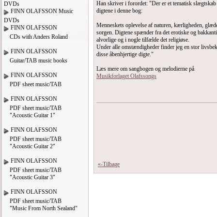
Han skriver i forordet: "Der er et tematisk slægtska
DVDs
digtene i denne bog:
FINN OLAFSSON Music
DVDs
Menneskets oplevelse af naturen, kærligheden, glæd
FINN OLAFSSON
sorgen. Digtene spænder fra det erotiske og bakkantis
CDs with Anders Roland
alvorlige og i nogle tilfælde det religiøse.
Under alle omstændigheder finder jeg en stor livsbek
FINN OLAFSSON
disse åbenhjertige digte."
Guitar/TAB music books
Læs mere om sangbogen og melodierne på
FINN OLAFSSON
Musikforlaget Olafssongs
PDF sheet music/TAB
FINN OLAFSSON
PDF sheet music/TAB
"Acoustic Guitar 1"
FINN OLAFSSON
PDF sheet music/TAB
"Acoustic Guitar 2"
FINN OLAFSSON
«-Tilbage
PDF sheet music/TAB
"Acoustic Guitar 3"
FINN OLAFSSON
PDF sheet music/TAB
"Music From North Sealand"