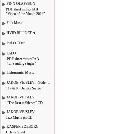
FINN OLAFSSON
PDF sheet music/TAB
"Video of the Month 2014"
Folk Music
HVID BILLE CDer
IdaLO CDer
IdaLO
PDF sheet music/TAB
"En samling sånger"
Instrumental Music
JAKOB VEJSLEV - Noder til
117 & 85 Danske Sange:
JAKOB VEJSLEV
"The Rest is Silence" CD
JAKOB VEJSLEV
Jazz Musik on CD
KASPER SØEBORG
CDs & Vinyl