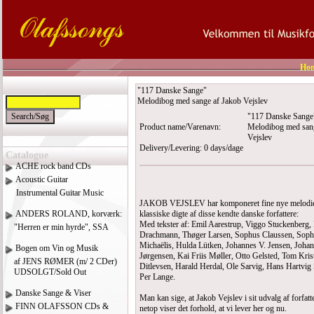
Ho
"117 Danske Sange"
Melodibog med sange af Jakob Vejslev
"117 Danske Sange
Product name/Varenavn:
Melodibog med san
Vejslev
Delivery/Levering: 0 days/dage
Catalogue
ACHE rock band CDs
Acoustic Guitar
Instrumental Guitar Music
JAKOB VEJSLEV har komponeret fine nye melodier
ANDERS ROLAND, korværk:
klassiske digte af disse kendte danske forfattere:
Med tekster af: Emil Aarestrup, Viggo Stuckenberg,
"Herren er min hyrde", SSA
Drachmann, Thøger Larsen, Sophus Claussen, Sop
Michaëlis, Hulda Lütken, Johannes V. Jensen, Joha
Bogen om Vin og Musik
Jørgensen, Kai Friis Møller, Otto Gelsted, Tom Kris
af JENS RØMER (m/ 2 CDer)
Ditlevsen, Harald Herdal, Ole Sarvig, Hans Hartvig
UDSOLGT/Sold Out
Per Lange.
Danske Sange & Viser
Man kan sige, at Jakob Vejslev i sit udvalg af forfatt
FINN OLAFSSON CDs &
netop viser det forhold, at vi lever her og nu.